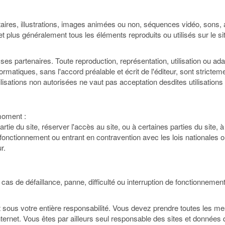
res, illustrations, images animées ou non, séquences vidéo, sons, ai
 et plus généralement tous les éléments reproduits ou utilisés sur le sit
 de ses partenaires. Toute reproduction, représentation, utilisation ou a
rmatiques, sans l'accord préalable et écrit de l'éditeur, sont stricteme
isations non autorisées ne vaut pas acceptation desdites utilisations 
 moment :
artie du site, réserver l'accès au site, ou à certaines parties du site,
fonctionnement ou entrant en contravention avec les lois nationales ou
r.
 cas de défaillance, panne, difficulté ou interruption de fonctionneme
t sous votre entière responsabilité. Vous devez prendre toutes les m
ernet. Vous êtes par ailleurs seul responsable des sites et données